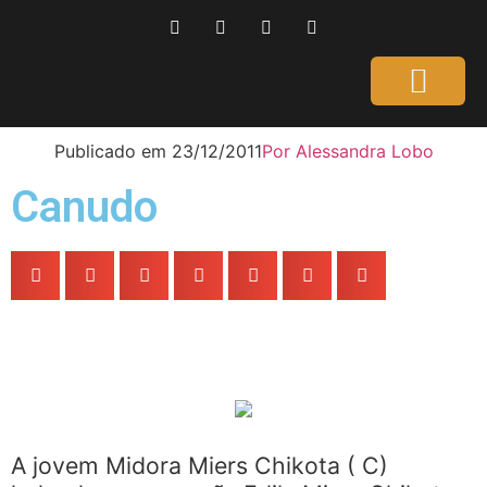
Página Inicial
Gente que é Notícia
Dicas da Ale
Saúde e Beleza
Publicado em
23/12/2011
Por
Alessandra Lobo
Canudo
A jovem Midora Miers Chikota ( C)