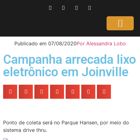
Página Inicial
Gente que é Notícia
Dicas da Ale
Saúde e Beleza
Publicado em
07/08/2020
Por
Alessandra Lobo
Campanha arrecada lixo
eletrônico em Joinville
Ponto de coleta será no Parque Hansen, por meio do
sistema drive thru.