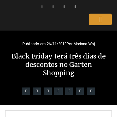
Página Inicial
Gente que é Notícia
Dicas da Ale
Saúde e Beleza
Publicado em
26/11/2019
Por
Mariana Woj
Black Friday terá três dias de
descontos no Garten
Shopping