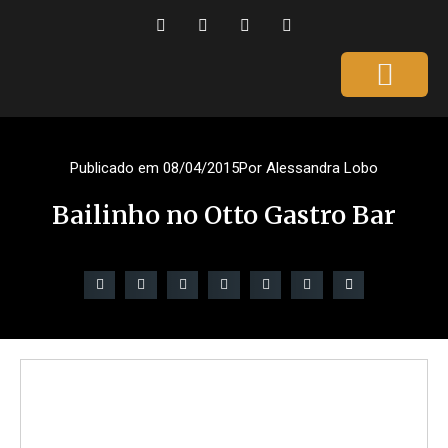
Página Inicial
Gente que é Notícia
Dicas da Ale
Saúde e Beleza
Publicado em
08/04/2015
Por
Alessandra Lobo
Bailinho no Otto Gastro Bar