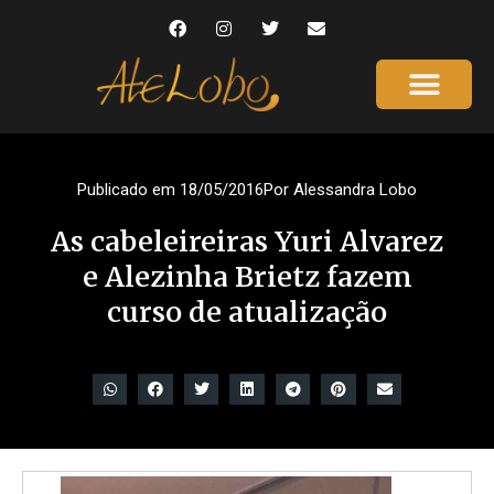
Página Inicial
Gente que é Notícia
Dicas da Ale
Saúde e Beleza
Publicado em
18/05/2016
Por
Alessandra Lobo
As cabeleireiras Yuri Alvarez
e Alezinha Brietz fazem
curso de atualização