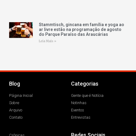
Stammtisch, gincana em família e yoga ao
ar livre estão na programação de agosto
do Parque Paraíso das Araucárias
Leia Mais »
Blog
Categorias
Página Inicial
Gente que é Notícia
Sobre
Notinhas
Arquivo
Eventos
Contato
Entrevistas
Redes Sociais
Crônicas