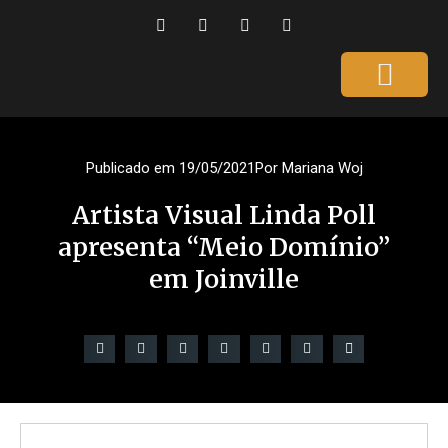
Página Inicial
Gente que é Notícia
Dicas da Ale
Saúde e Beleza
Publicado em
19/05/2021
Por
Mariana Woj
Artista Visual Linda Poll
apresenta “Meio Domínio”
em Joinville