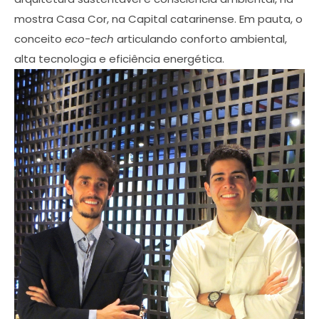
mostra Casa Cor, na Capital catarinense. Em pauta, o
conceito
eco-tech
articulando conforto ambiental,
alta tecnologia e eficiência energética.