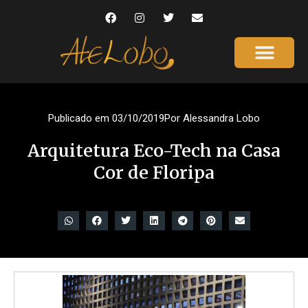
Página Inicial
Gente que é Notícia
Dicas da Ale
Saúde e Beleza
Publicado em
03/10/2019
Por
Alessandra Lobo
Arquitetura Eco-Tech na Casa
Cor de Floripa