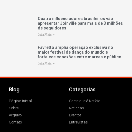
Quatro influenciadores brasileiros vão
apresentar Joinville para mais de 3 milhões
de seguidores
Leia Mais »
Favretto amplia operação exclusiva no
maior festival de dança do mundo e
fortalece conexões entre marcas e público
Leia Mais »
Blog
Categorias
Página Inicial
Gente que é Notícia
Sobre
Notinhas
Arquivo
Eventos
Contato
Entrevistas