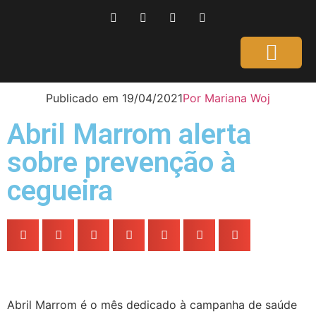
Página Inicial
Gente que é Notícia
Dicas da Ale
Saúde e Beleza
Publicado em
19/04/2021
Por
Mariana Woj
Abril Marrom alerta
sobre prevenção à
cegueira
Abril Marrom é o mês dedicado à campanha de saúde