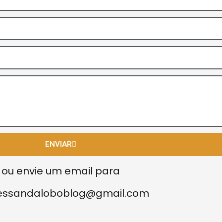
ENVIAR
ou envie um email para
essandaloboblog@gmail.com