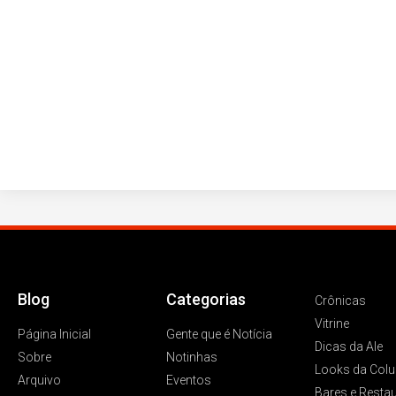
Blog
Categorias
Crônicas
Vitrine
Página Inicial
Gente que é Notícia
Dicas da Ale
Sobre
Notinhas
Looks da Colu
Arquivo
Eventos
Bares e Resta