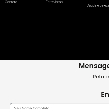
Contato
Entrevistas
Saúde e Belez
Mensage
Retorn
E