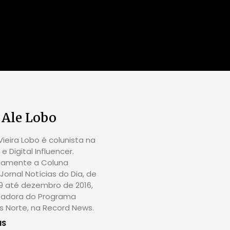
 Ale Lobo
ieira Lobo é colunista na
e Digital Influencer.
riamente a Coluna
Jornal Notícias do Dia, de
09 até dezembro de 2016,
tadora do Programa
 Norte, na Record News.
IS