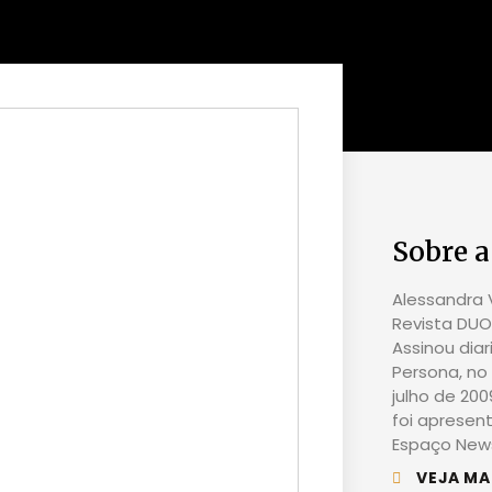
Sobre a
Alessandra V
Revista DUO 
Assinou dia
Persona, no 
julho de 20
foi apresen
Espaço News
VEJA MA