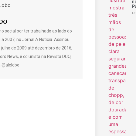
n
P
Le
bo
o social por ter trabalhado ao lado do
1 a 2007, no Jornal A Notícia. Assinou
e julho de 2009 até dezembro de 2016,
rd News, é colunista na Revista DUO,
am @alelobo