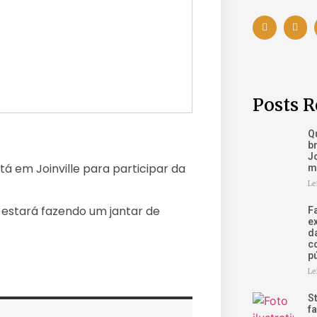
Posts R
Q
b
Jo
á em Joinville para participar da
m
Le
a estará fazendo um jantar de
F
e
d
c
p
Le
S
fa