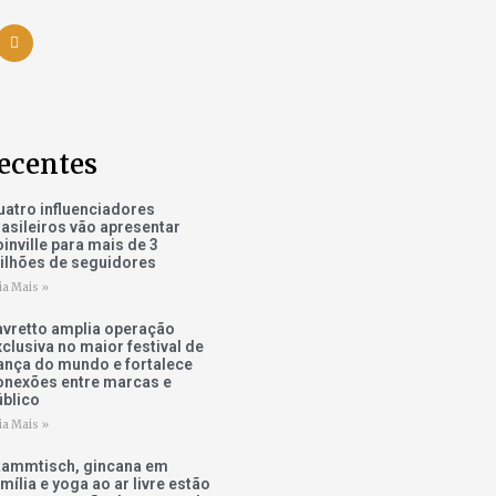
ecentes
uatro influenciadores
rasileiros vão apresentar
inville para mais de 3
ilhões de seguidores
ia Mais »
avretto amplia operação
xclusiva no maior festival de
ança do mundo e fortalece
onexões entre marcas e
úblico
ia Mais »
tammtisch, gincana em
mília e yoga ao ar livre estão