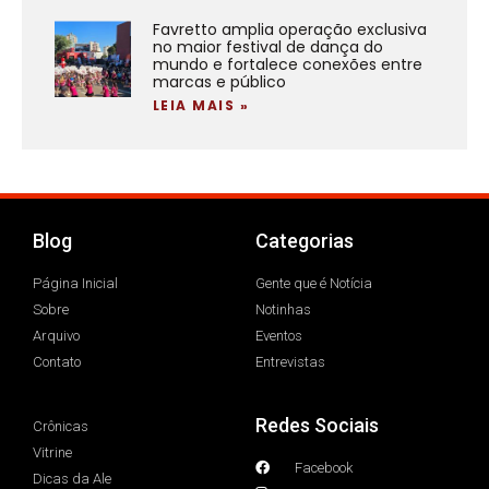
Favretto amplia operação exclusiva
no maior festival de dança do
mundo e fortalece conexões entre
marcas e público
LEIA MAIS »
Blog
Categorias
Página Inicial
Gente que é Notícia
Sobre
Notinhas
Arquivo
Eventos
Contato
Entrevistas
Redes Sociais
Crônicas
Vitrine
Facebook
Dicas da Ale