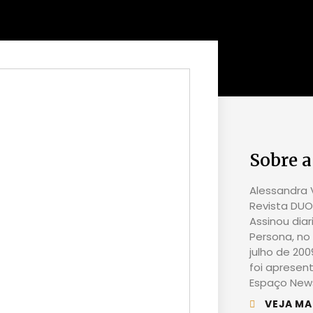
Sobre a
Alessandra V
Revista DUO 
Assinou dia
Persona, no 
julho de 20
foi apresen
Espaço News
VEJA MA