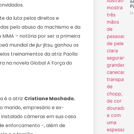
n
convidados.
P
Le
e da luta pelos direitos e
zadas pelo abuso do machismo e da
e MMA – notória por ser a primeira
ã mundial de jiu-jitsu, ganhou os
los treinamentos da atriz Paolla
ora na novela Global A Força do
a é a atriz
Cristiane Machado
,
do marido, empresário e ex-
r instalado câmeras em sua casa
 de enforcamento -, além de