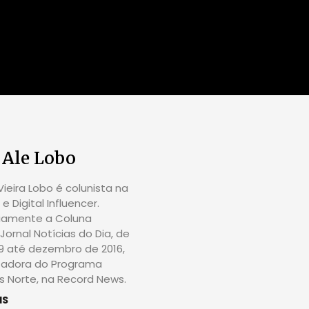
 Ale Lobo
ieira Lobo é colunista na
e Digital Influencer.
riamente a Coluna
Jornal Notícias do Dia, de
09 até dezembro de 2016,
tadora do Programa
 Norte, na Record News.
IS