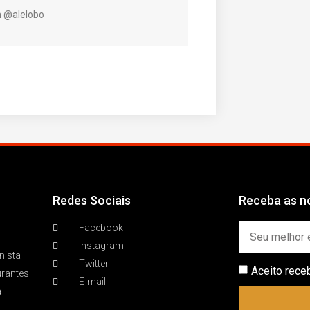
am @alelobo
Redes Sociais
Receba as no
Facebook
Instagram
nista
Twitter
Aceito rece
urantes
E-mail
a