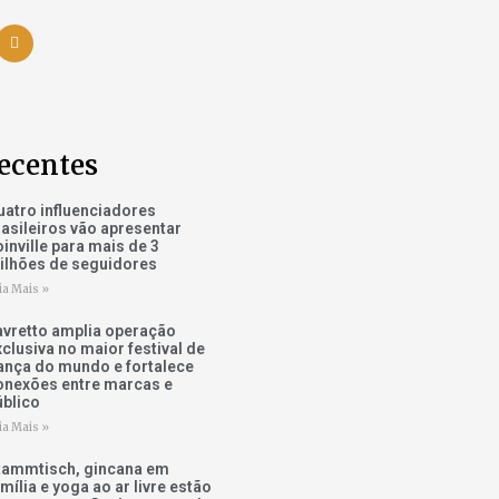
ecentes
uatro influenciadores
rasileiros vão apresentar
inville para mais de 3
ilhões de seguidores
ia Mais »
avretto amplia operação
xclusiva no maior festival de
ança do mundo e fortalece
onexões entre marcas e
úblico
ia Mais »
tammtisch, gincana em
mília e yoga ao ar livre estão