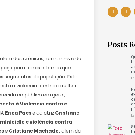
Posts R
Q
to além das crônicas, romances e da
b
Jo
espaço para obras e temas que
m
tos segmentos da população. Este
Le
está a violência contra a mulher.
F
erecida ao público em geral,
e
d
ento à Violência contra a
c
p
MMA
Erica Paes
e da atriz
Cristiane
Le
minicídio e violência contra
S
es
e
Cristiane Machado,
além da
fa