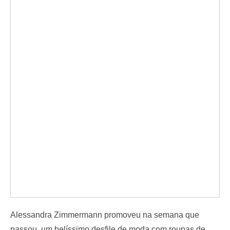
Alessandra Zimmermann promoveu na semana que
passou, um belíssimo desfile de moda com roupas de