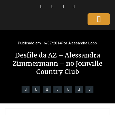
Página Inicial
Gente que é Notícia
Dicas da Ale
Saúde e Beleza
Publicado em
16/07/2014
Por
Alessandra Lobo
Desfile da AZ – Alessandra
Zimmermann – no Joinville
Country Club