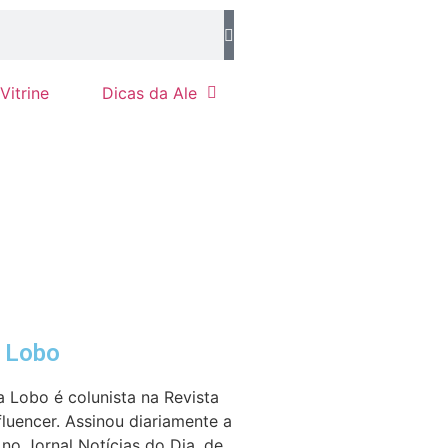
Vitrine
Dicas da Ale
e Lobo
a Lobo é colunista na Revista
fluencer. Assinou diariamente a
no Jornal Notícias do Dia, de