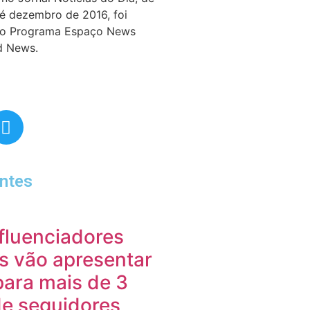
té dezembro de 2016, foi
do Programa Espaço News
d News.
ntes
fluenciadores
os vão apresentar
 para mais de 3
de seguidores